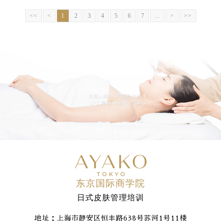
<<
<
1
2
3
4
5
6
7
...
>
>>
东京国际商学院
日式皮肤管理培训
地址：上海市静安区恒丰路638号苏河1号11楼